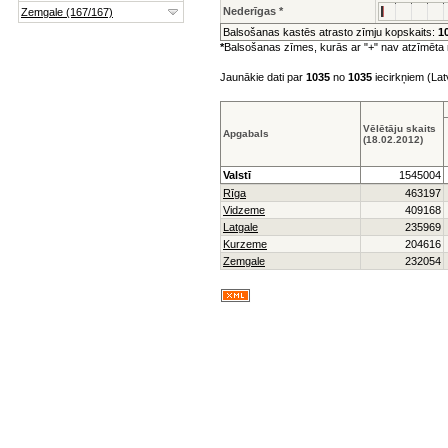
Nederīgas *
Balsošanas kastēs atrasto zīmju kopskaits:
1
*
Balsošanas zīmes, kurās ar "+" nav atzīmēta ne
Jaunākie dati par
1035
no
1035
iecirkņiem (Lat
Vēlētāju skaits
Apgabals
(18.02.2012)
Valstī
1545004
Rīga
463197
Vidzeme
409168
Latgale
235969
Kurzeme
204616
Zemgale
232054