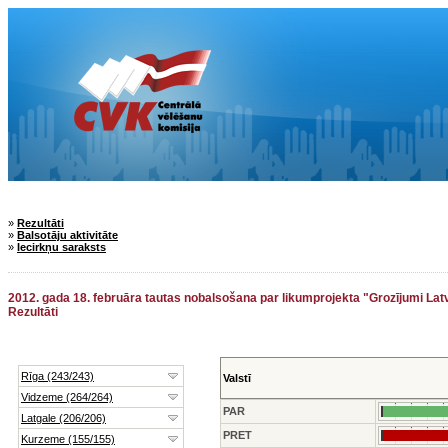
»
Rezultāti
»
Balsotāju aktivitāte
»
Iecirkņu saraksts
2012. gada 18. februāra tautas nobalsošana par likumprojekta "Grozījumi L
Rezultāti
Valstī
PAR
PRET